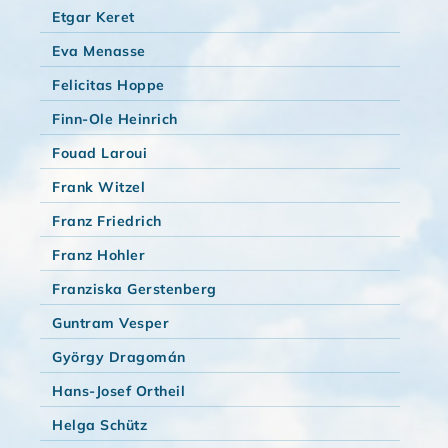
Etgar Keret
Eva Menasse
Felicitas Hoppe
Finn-Ole Heinrich
Fouad Laroui
Frank Witzel
Franz Friedrich
Franz Hohler
Franziska Gerstenberg
Guntram Vesper
György Dragomán
Hans-Josef Ortheil
Helga Schütz