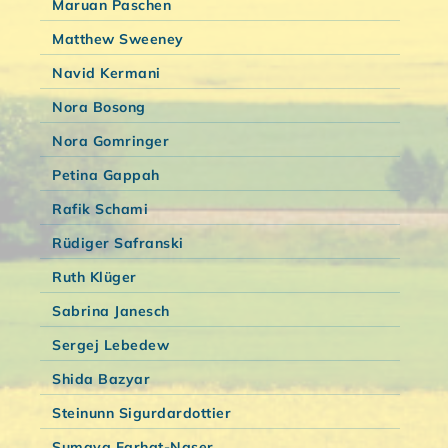
Maruan Paschen
Matthew Sweeney
Navid Kermani
Nora Bosong
Nora Gomringer
Petina Gappah
Rafik Schami
Rüdiger Safranski
Ruth Klüger
Sabrina Janesch
Sergej Lebedew
Shida Bazyar
Steinunn Sigurdardottier
Sumaya Farhat-Naser