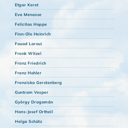
Etgar Keret
Eva Menasse
Felicitas Hoppe
Finn-Ole Heinrich
Fouad Laroui
Frank Witzel
Franz Friedrich
Franz Hohler
Franziska Gerstenberg
Guntram Vesper
György Dragomán
Hans-Josef Ortheil
Helga Schütz