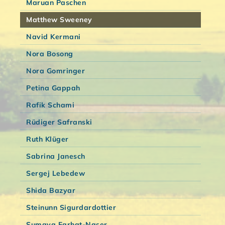
Maruan Paschen
Matthew Sweeney
Navid Kermani
Nora Bosong
Nora Gomringer
Petina Gappah
Rafik Schami
Rüdiger Safranski
Ruth Klüger
Sabrina Janesch
Sergej Lebedew
Shida Bazyar
Steinunn Sigurdardottier
Sumaya Farhat-Naser