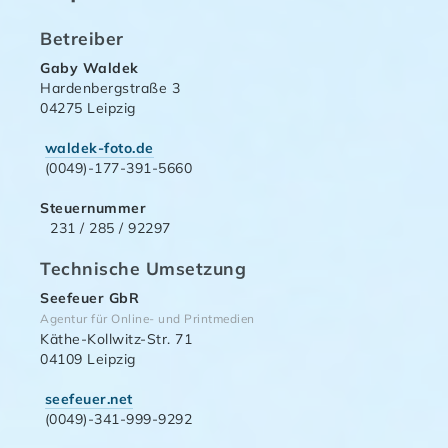
Betreiber
Gaby Waldek
Hardenbergstraße 3
04275 Leipzig
waldek-foto.de
(0049)-177-391-5660
Steuernummer
231 / 285 / 92297
Technische Umsetzung
Seefeuer GbR
Agentur für Online- und Printmedien
Käthe-Kollwitz-Str. 71
04109 Leipzig
seefeuer.net
(0049)-341-999-9292